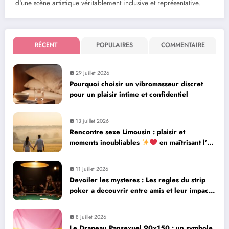
d'une scène artistique véritablement inclusive et représentative.
RÉCENT
POPULAIRES
COMMENTAIRE
29 juillet 2026
Pourquoi choisir un vibromasseur discret
pour un plaisir intime et confidentiel
13 juillet 2026
Rencontre sexe Limousin : plaisir et
moments inoubliables
en maîtrisant l’art
de la séduction
11 juillet 2026
Devoiler les mysteres : Les regles du strip
poker a decouvrir entre amis et leur impact
culturel
8 juillet 2026
Le Drapeau Pansexuel 90×150 : un symbole